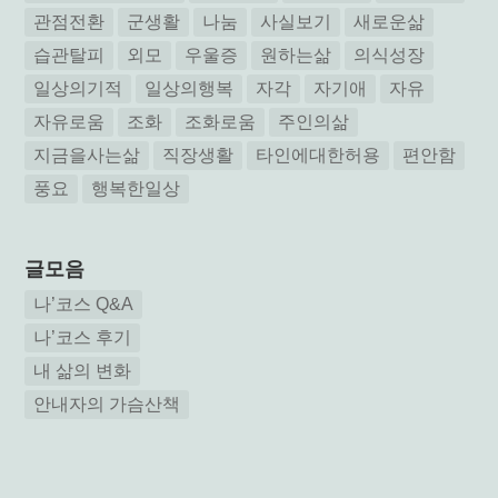
관점전환
군생활
나눔
사실보기
새로운삶
습관탈피
외모
우울증
원하는삶
의식성장
일상의기적
일상의행복
자각
자기애
자유
자유로움
조화
조화로움
주인의삶
지금을사는삶
직장생활
타인에대한허용
편안함
풍요
행복한일상
글모음
나’코스 Q&A
나’코스 후기
내 삶의 변화
안내자의 가슴산책