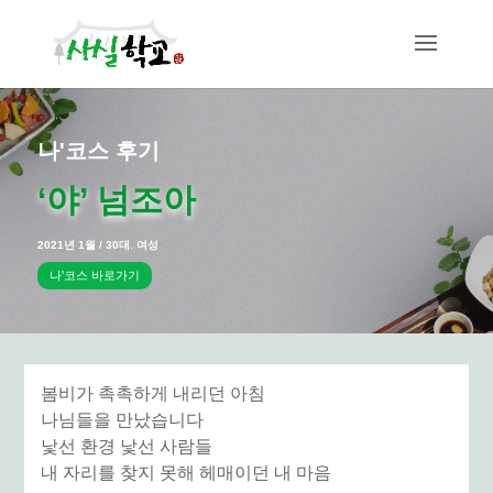
나'코스 후기
‘야’ 넘조아
2021년 1월 / 30대. 여성
나'코스 바로가기
봄비가 촉촉하게 내리던 아침
나님들을 만났습니다
낯선 환경 낯선 사람들
내 자리를 찾지 못해 헤매이던 내 마음