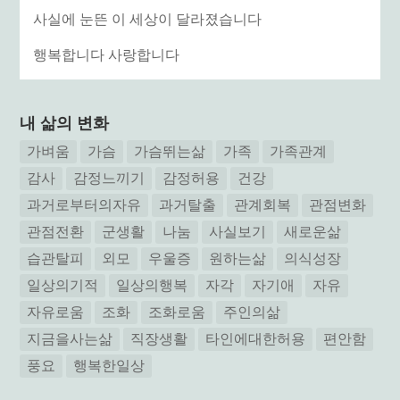
사실에 눈뜬 이 세상이 달라졌습니다
행복합니다 사랑합니다
내 삶의 변화
가벼움
가슴
가슴뛰는삶
가족
가족관계
감사
감정느끼기
감정허용
건강
과거로부터의자유
과거탈출
관계회복
관점변화
관점전환
군생활
나눔
사실보기
새로운삶
습관탈피
외모
우울증
원하는삶
의식성장
일상의기적
일상의행복
자각
자기애
자유
자유로움
조화
조화로움
주인의삶
지금을사는삶
직장생활
타인에대한허용
편안함
풍요
행복한일상