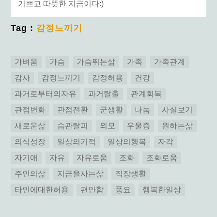
기쁘고 따뜻한 지금이다:)
Tag :
감정느끼기
가벼움
가슴
가슴뛰는삶
가족
가족관계
감사
감정느끼기
감정허용
건강
과거로부터의자유
과거탈출
관계회복
관점변화
관점전환
군생활
나눔
사실보기
새로운삶
습관탈피
외모
우울증
원하는삶
의식성장
일상의기적
일상의행복
자각
자기애
자유
자유로움
조화
조화로움
주인의삶
지금을사는삶
직장생활
타인에대한허용
편안함
풍요
행복한일상