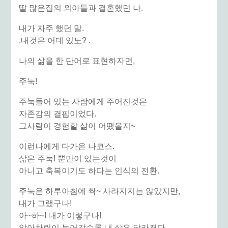
딸 많은집의 외아들과 결혼했던 나.
내가 자주 했던 말.
.내것은 어데 있노? .
나의 삶을 한 단어로 표현하자면,
주눅!
주눅들어 있는 사람에게 주어진것은
자존감의 결핍이었다.
그사람이 경험할 삶이 어땠을지~
이런나에게 다가온 나코스.
삶은 주눅! 뿐만이 있는것이
아니고 축복이기도 하다는 인식의 전환.
주눅은 하루아침에 싹~ 사라지지는 않았지만,
내가 그랬구나!
아~하~! 내가 이렇구나!
알아차림이 늘어갈수록 내 삶은 달라졌다.