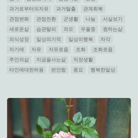
과거로부터의자유
과거탈출
관계회복
관점변화
관점전환
군생활
나눔
사실보기
새로운삶
습관탈피
외모
우울증
원하는삶
의식성장
일상의기적
일상의행복
자각
자기애
자유
자유로움
조화
조화로움
주인의삶
지금을사는삶
직장생활
타인에대한허용
편안함
풍요
행복한일상