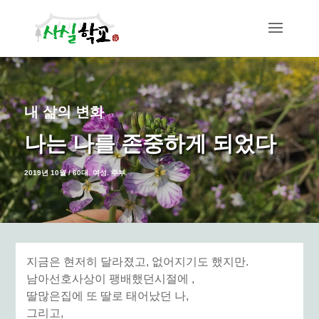
내 삶의 변화
나는 나를 존중하게 되었다
2019년 10월 / 60대. 여성. 주부.
지금은 현저히 달라졌고, 없어지기도 했지만.
남아선호사상이 팽배했던시절에 ,
딸많은집에 또 딸로 태어났던 나,
그리고,