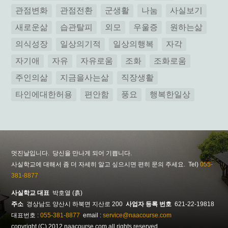
관점변화
관점전환
군생활
나눔
사실보기
새로운삶
습관탈피
외모
우울증
원하는삶
의식성장
일상의기적
일상의행복
자각
자기애
자유
자유로움
조화
조화로움
주인의삶
지금을사는삶
직장생활
타인에대한허용
편안함
풍요
행복한일상
멋진날입니다. 당신을 만나게 되어 기쁩니다.
사실학교에 대해서 좀 더 자세히 알고 싶으시면 편히 문의 주세요. Tel)
055-
381-8877
사실학교 대표
박호열 (흙)
주소
경상남도 양산시 하북면 지산로 200
사업자 등록 번호
621-22-19818
대표번호 :
055-381-8877
email :
service@naacourse.com
copyright (C) 2012 naacourse.com all rights reserved