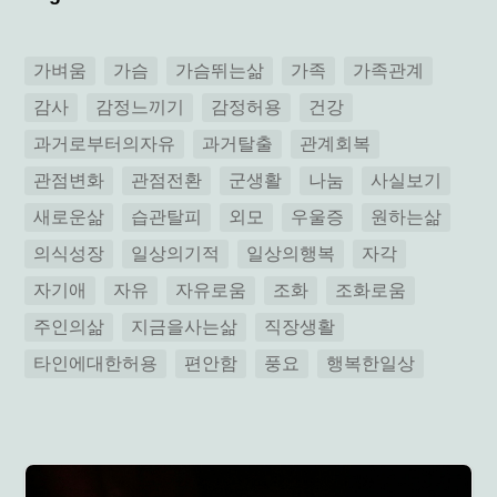
가벼움
가슴
가슴뛰는삶
가족
가족관계
감사
감정느끼기
감정허용
건강
과거로부터의자유
과거탈출
관계회복
관점변화
관점전환
군생활
나눔
사실보기
새로운삶
습관탈피
외모
우울증
원하는삶
의식성장
일상의기적
일상의행복
자각
자기애
자유
자유로움
조화
조화로움
주인의삶
지금을사는삶
직장생활
타인에대한허용
편안함
풍요
행복한일상