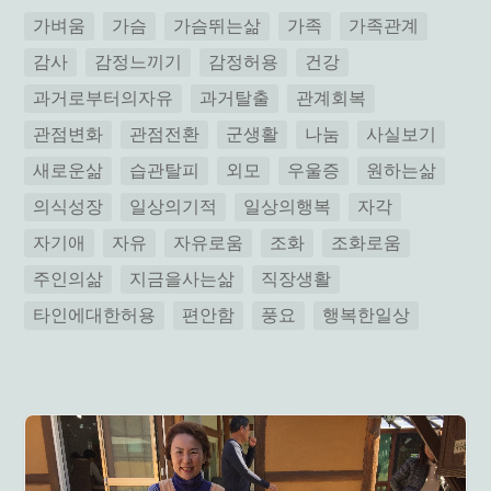
가벼움
가슴
가슴뛰는삶
가족
가족관계
감사
감정느끼기
감정허용
건강
과거로부터의자유
과거탈출
관계회복
관점변화
관점전환
군생활
나눔
사실보기
새로운삶
습관탈피
외모
우울증
원하는삶
의식성장
일상의기적
일상의행복
자각
자기애
자유
자유로움
조화
조화로움
주인의삶
지금을사는삶
직장생활
타인에대한허용
편안함
풍요
행복한일상