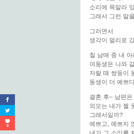
소리에 목말라 있
그래서 그런 말을
그러면서
생각이 멀리로 갔
칠 남매 중 내 아
여동생은 나와 
자랄 때 쌍둥이 
동생이 더 예쁘다
결혼 후~ 남편은
외모는 내가 젤 
그래서일까?
예쁘고, 예쁘지
0
내가 그 소리를 