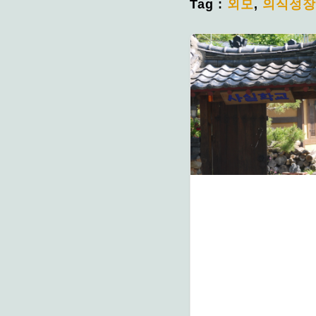
Tag :
외모
,
의식성장