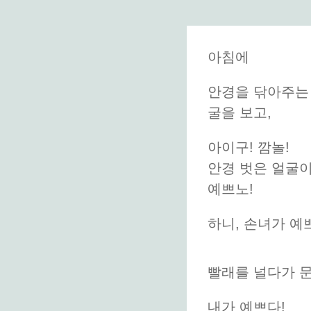
아침에
안경을 닦아주는 
굴을 보고,
아이구! 깜놀!
안경 벗은 얼굴이
예쁘노!
하니, 손녀가 예
빨래를 널다가 문
내가 예쁘다!