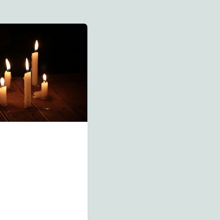
 가족이 부끄러웠
사실의 힘!
시내로 들어와 광화문 광
 이야기이지만 나
장을 지납니다. 세월호와
족들을 무능력하
관련된 텐트들, 현수막들,
했다. 그래서 내
뭐가 많습니다. 항상 보던
을 이끌어 가야
것인데, 항상 그냥 지나치
 일도 더 애를 써
던 것인데, 불현듯 눈가가
 생각했다. 마치
뜨거워집니다....
쓰지 않으면...