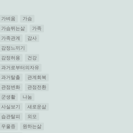
가벼움
가슴
가슴뛰는삶
가족
가족관계
감사
감정느끼기
감정허용
건강
과거로부터의자유
과거탈출
관계회복
관점변화
관점전환
군생활
나눔
사실보기
새로운삶
습관탈피
외모
우울증
원하는삶