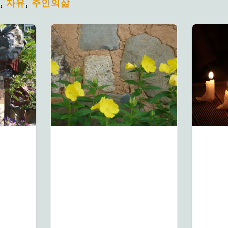
,
자유
,
주인의삶
6년 간의 중독상담을 마
나는 내
치며
다
일주일에 한차례씩 상담을
부끄러운
받으며, 끊임없이 나를 들
는 내 가
여다보고 중독으로 부터
다고 생각
벗어나고자 노력했다.. 약
가 가족들
6년여간 단주와 재음주를
하고 하는
반복하며, 음주에 대한 강
야 한다고
박은 커져갔고, 불안...
내가 신경