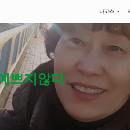
나코스
 예쁘지않다